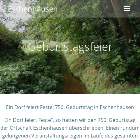
Zum
Eschenhausen
Inhalt
springen
Geburtstagsfeier
Ein Dorf feiert Feste: 750. Geburtstag in Eschenhausen
Ein Dorf feiert Feste“, so hatten wir den 750. Geburtstag
der Ortschaft Eschenhausen überschrieben. Einen rundum
gelungenen Veranstaltungsreigen im Laufe des gesamten