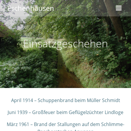
Zum
Eschenhausen
Inhalt
springen
Einsatzgeschehen
April 1914 – Schuppenbrand beim Müller Schmidt
Juni 1939 – Großfeuer beim Geflügelzüchter Lindloge
März 1961 – Brand der Stallungen auf dem Schlimme-